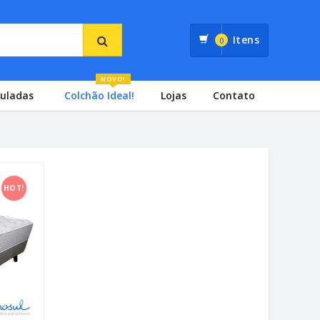
Itens
0
NOVO!
culadas
Colchão Ideal!
Lojas
Contato
HOT!