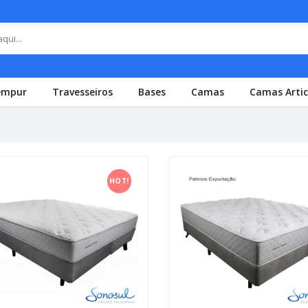
empur
Travesseiros
Bases
Camas
Camas Arti
HOT!