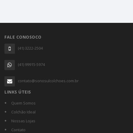
FALE CONOSOCO
(41) 3222-2504
(41) 99915-5974
contato@sonosulcolchoes.com.br
LINKS ÚTEIS
Quem Somos
Colchão Ideal
Nossas Lojas
Contato