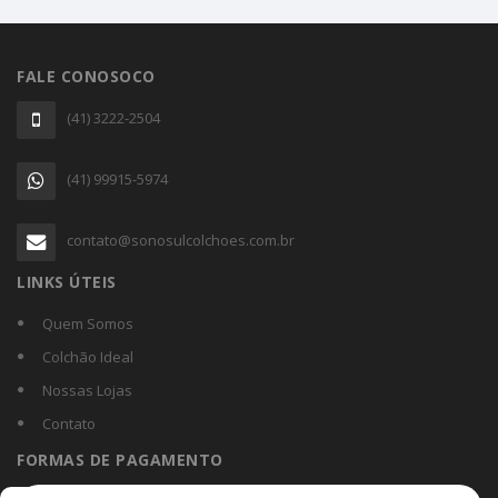
FALE CONOSOCO
(41) 3222-2504
(41) 99915-5974
contato@sonosulcolchoes.com.br
LINKS ÚTEIS
Quem Somos
Colchão Ideal
Nossas Lojas
Contato
FORMAS DE PAGAMENTO